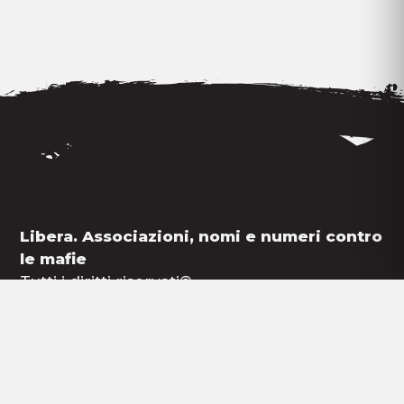
Libera. Associazioni, nomi e numeri contro
le mafie
Tutti i diritti riservati©
P.Iva: 06523941000 - CF: 97116440583
Iscriviti alla newsletter
Cerca un presidio
Cookies
Privacy
Credits